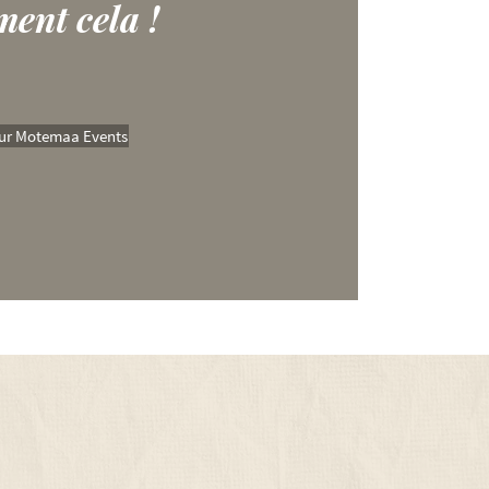
ment cela !
ur Motemaa Events