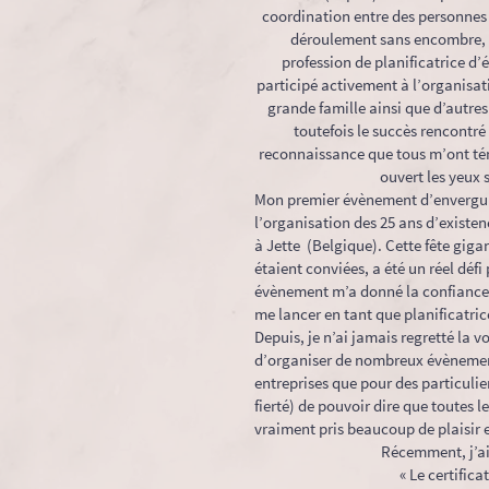
coordination entre des personnes 
déroulement sans encombre, 
profession de planificatrice d’
participé activement à l’organisa
grande famille ainsi que d’autres
toutefois le succès rencontré 
reconnaissance que tous m’ont té
ouvert les yeux 
Mon premier évènement d’envergure
l’organisation des 25 ans d’existen
à Jette (Belgique). Cette fête gig
étaient conviées, a été un réel défi
évènement m’a donné la confiance 
me lancer en tant que planificatri
Depuis, je n’ai jamais regretté la 
d’organiser de nombreux évènements
entreprises que pour des particuliers
fierté) de pouvoir dire que toutes 
vraiment pris beaucoup de plaisir 
Récemment, j’ai
« Le certific