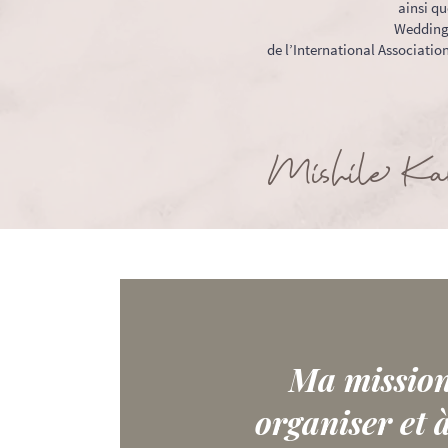
ainsi qu
Wedding
de l’International Associatio
Mishile Kal
Ma mission 
organiser et à