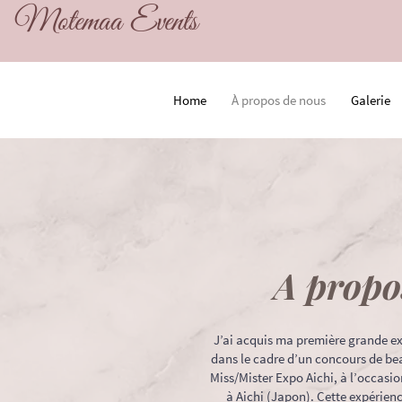
Motemaa Events
Home
À propos de nous
Galerie
A propo
J’ai acquis ma première grande e
dans le cadre d’un concours de bea
Miss/Mister Expo Aichi, à l’occasio
à Aichi (Japon). Cette expérienc