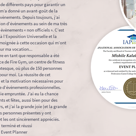
de différents pays pour garantir un
m’a donné un avant-goût de la
évènements. Depuis toujours, j’ai
tion d’évènements au sein de ma très
 évènements « non officiels ». C’est
à l’Exposition Universelle et la
moignée à cette occasion qui m’ont
sur ma vocation...
 en tant que responsable a été
ce de Fire Gym, un centre de fitness
antesque, où plus de 150 personnes
 pour moi. La réussite de cet
et la motivation nécessaires pour
ce d’évènements professionnelles.
voie empruntée. J’ai eu la chance
 et fêtes, aussi bien pour des
, et j’ai la grande joie (et la grande
les personnes présentes y ont
et les ont sincèrement appréciés.
 terminé et réussi
at Event Planner