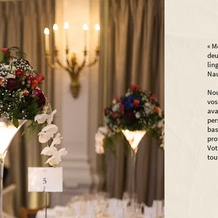
« M
deu
lin
Nau
Nou
vos
ava
per
bas
pro
Vot
tou