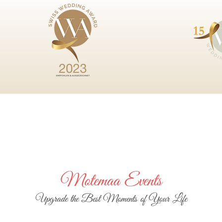
Motemaa Events
Upgrade the Best Moments of Your Life